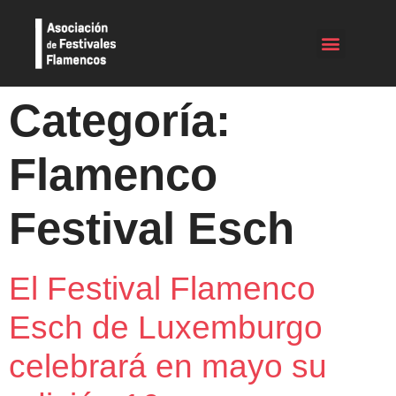
Categoría:
Flamenco
Festival Esch
El Festival Flamenco
Esch de Luxemburgo
celebrará en mayo su